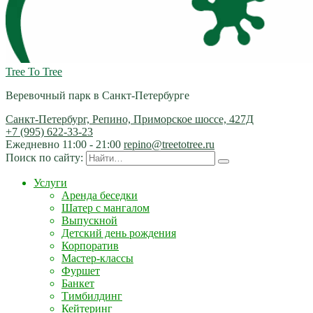
Tree To Tree
Веревочный парк в Санкт-Петербурге
Санкт-Петербург, Репино, Приморское шоссе, 427Д
+7 (995) 622-33-23
Ежедневно 11:00 - 21:00
repino@treetotree.ru
Поиск по сайту:
Услуги
Аренда беседки
Шатер с мангалом
Выпускной
Детский день рождения
Корпоратив
Мастер-классы
Фуршет
Банкет
Тимбилдинг
Кейтеринг