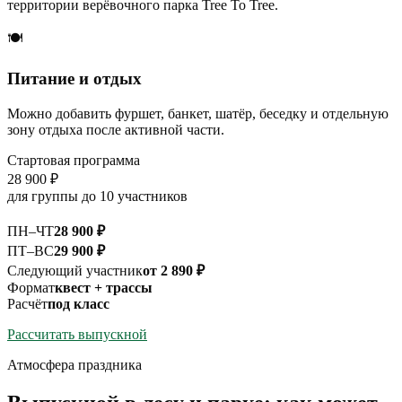
территории верёвочного парка Tree To Tree.
🍽️
Питание и отдых
Можно добавить фуршет, банкет, шатёр, беседку и отдельную
зону отдыха после активной части.
Стартовая программа
28 900 ₽
для группы до 10 участников
ПН–ЧТ
28 900 ₽
ПТ–ВС
29 900 ₽
Следующий участник
от 2 890 ₽
Формат
квест + трассы
Расчёт
под класс
Рассчитать выпускной
Атмосфера праздника